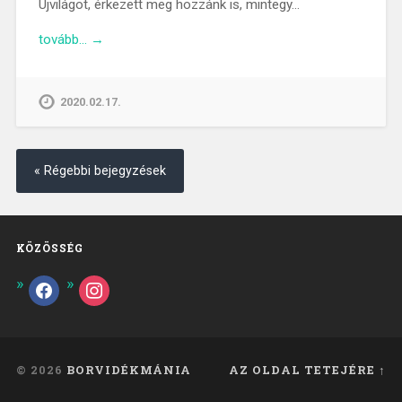
Újvilágot, érkezett meg hozzánk is, mintegy…
tovább… →
2020.02.17.
« Régebbi bejegyzések
KÖZÖSSÉG
© 2026
BORVIDÉKMÁNIA
AZ OLDAL TETEJÉRE ↑