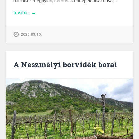
bármikor megnyitni, nemcsak ünnepek alkalmával,…
tovább… →
2020.03.10.
A Neszmélyi borvidék borai