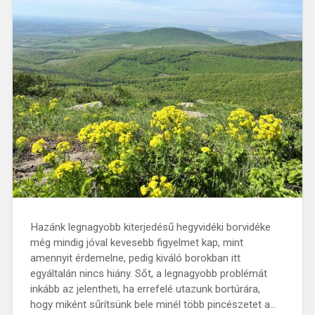
Hazánk legnagyobb kiterjedésű hegyvidéki borvidéke
még mindig jóval kevesebb figyelmet kap, mint
amennyit érdemelne, pedig kiváló borokban itt
egyáltalán nincs hiány. Sőt, a legnagyobb problémát
inkább az jelentheti, ha errefelé utazunk bortúrára,
hogy miként sűrítsünk bele minél több pincészetet a…