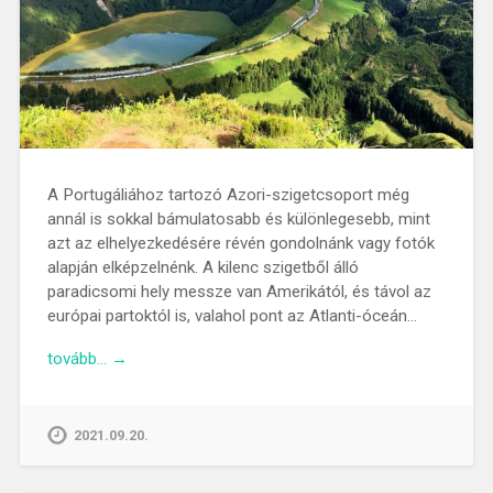
A Portugáliához tartozó Azori-szigetcsoport még
annál is sokkal bámulatosabb és különlegesebb, mint
azt az elhelyezkedésére révén gondolnánk vagy fotók
alapján elképzelnénk. A kilenc szigetből álló
paradicsomi hely messze van Amerikától, és távol az
európai partoktól is, valahol pont az Atlanti-óceán…
tovább… →
2021.09.20.