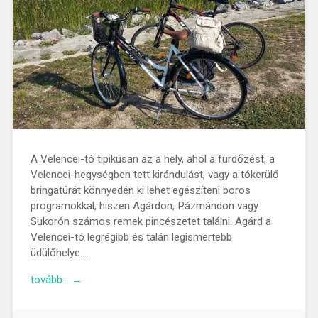
A Velencei-tó tipikusan az a hely, ahol a fürdőzést, a
Velencei-hegységben tett kirándulást, vagy a tókerülő
bringatúrát könnyedén ki lehet egészíteni boros
programokkal, hiszen Agárdon, Pázmándon vagy
Sukorón számos remek pincészetet találni. Agárd a
Velencei-tó legrégibb és talán legismertebb
üdülőhelye….
tovább… →