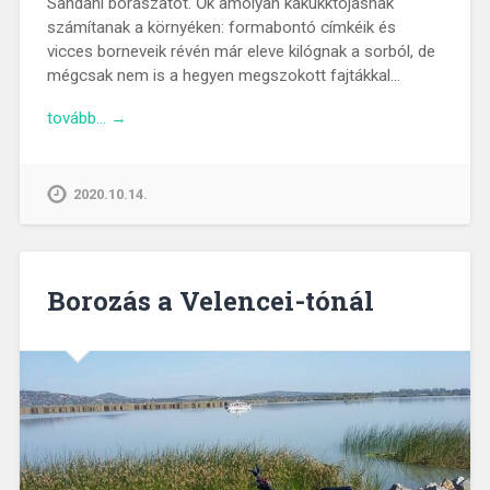
Sandahl borászatot. Ők amolyan kakukktojásnak
számítanak a környéken: formabontó címkéik és
vicces borneveik révén már eleve kilógnak a sorból, de
mégcsak nem is a hegyen megszokott fajtákkal…
tovább… →
2020.10.14.
Borozás a Velencei-tónál