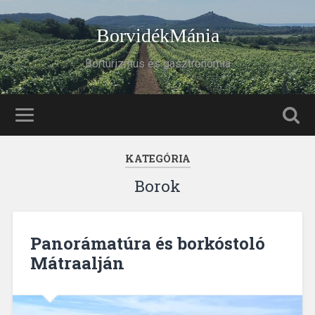
BorvidékMánia
Borturizmus és gasztronómia
KATEGÓRIA
Borok
Panorámatúra és borkóstoló
Mátraalján