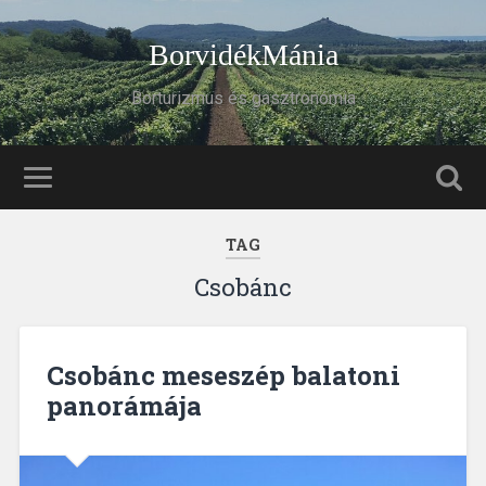
BorvidékMánia
Borturizmus és gasztronómia
TAG
Csobánc
Csobánc meseszép balatoni
panorámája