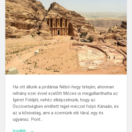
Ha ott állunk a jordániai Nébó-hegy tetején, ahonnan
néhány ezer évvel ezelőtt Mózes is megpillanthatta az
Ígéret Földjét, nehéz elképzelnünk, hogy az
Ószövetségben említett tejjel-mézzel folyó Kánaán, és
az a kősivatag, ami a szemünk elé tárul, egy és
ugyanaz. Pont…
tovább… →