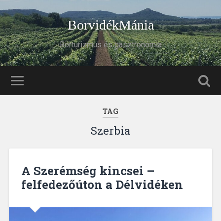
BorvidékMánia
Borturizmus és gasztronómia
TAG
Szerbia
A Szerémség kincsei –
felfedezőúton a Délvidéken