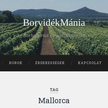
BorvidékMánia
Borturizmus és gasztronómia
BOROK
ÉRDEKESSÉGEK
KAPCSOLAT
TAG
Mallorca