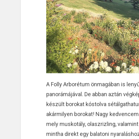
A Folly Arborétum önmagában is lenyű
panorámájával. De abban aztán végkép
készült borokat kóstolva sétálgathatu
akármilyen borokat! Nagy kedvencem t
mely muskotály, olaszrizling, valamint
mintha direkt egy balatoni nyaraláshoz 