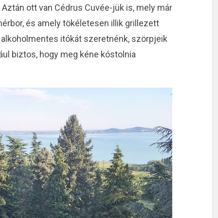
. Aztán ott van Cédrus Cuvée-jük is, mely már
rbor, és amely tökéletesen illik grillezett
alkoholmentes itókát szeretnénk, szörpjeik
ául biztos, hogy meg kéne kóstolnia