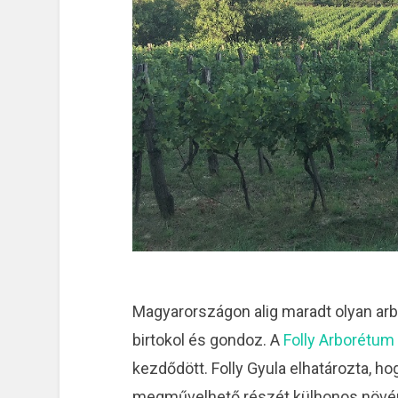
Magyarországon alig maradt olyan arb
birtokol és gondoz. A
Folly Arborétum
kezdődött. Folly Gyula elhatározta, h
megművelhető részét külhonos növény