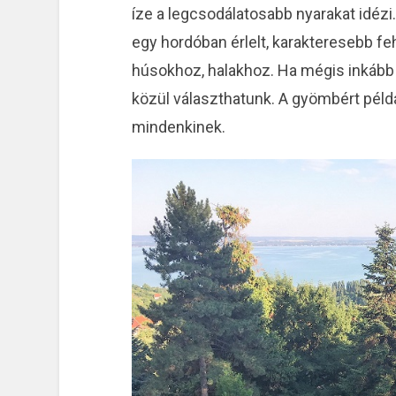
íze a legcsodálatosabb nyarakat idézi
egy hordóban érlelt, karakteresebb fehé
húsokhoz, halakhoz. Ha mégis inkább 
közül választhatunk. A gyömbért péld
mindenkinek.