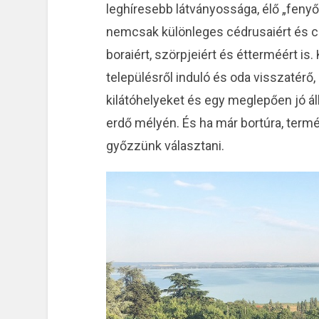
leghíresebb látványossága, élő „feny
nemcsak különleges cédrusaiért és c
boraiért, szörpjeiért és étterméért is
településről induló és oda visszatérő,
kilátóhelyeket és egy meglepően jó á
erdő mélyén. És ha már bortúra, term
győzzünk választani.