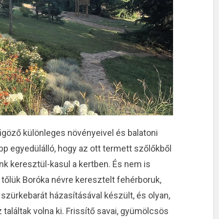
göző különleges növényeivel és balatoni
p egyedülálló, hogy az ott termett szőlőkből
nk keresztül-kasul a kertben. És nem is
őlük Boróka névre keresztelt fehérboruk,
 szürkebarát házasításával készült, és olyan,
találtak volna ki. Frissítő savai, gyümölcsös