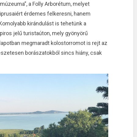
őmúzeuma”, a Folly Arborétum, melyet
iprusaiért érdemes felkeresni, hanem
. Komolyabb kirándulást is tehetünk a
 piros jelű turistaúton, mely gyönyörű
llapotban megmaradt kolostorromot is rejt az
észetesen borászatokból sincs hiány, csak