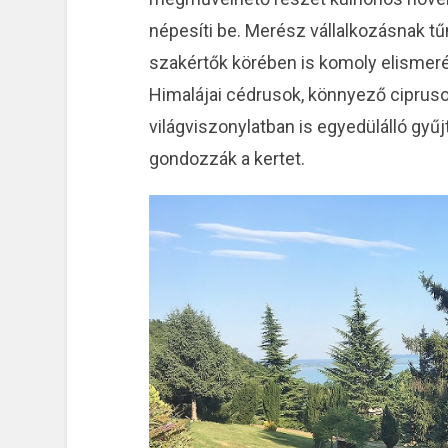
népesíti be. Merész vállalkozásnak tűn
szakértők körében is komoly elismerést 
Himalájai cédrusok, könnyező ciprus
világviszonylatban is egyedülálló gyű
gondozzák a kertet.