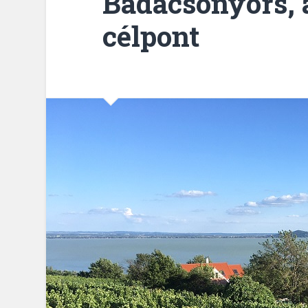
Badacsonyörs, a
célpont