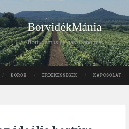
BorvidékMánia
Borturizmus és gasztronómia
BOROK
ÉRDEKESSÉGEK
KAPCSOLAT