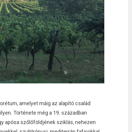
orétum, amelyet máig az alapító család
ilyen. Története még a 19. században
ogy apósa szőlőföldjének sziklás, nehezen
ekkel, szubtrópusi, mediterrán fafajokkal