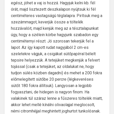
egész, jöhet a vaj is hozzá. Hagyjuk kelni kb. fél
órát, majd lisztezett deszkalapon nyújtsuk ki fél
centiméteres vastagságú téglalapra. Pirítsuk meg a
szezámmagot, keverjük össze a töltelék
hozzávalóit, majd kenjük meg az a tésztalapunkat
úgy, hogy a szélein körbe hagyjunk szabadon egy
centiméternyi részt. Jó szorosan tekerjük fel a
lapot. Az így kapott rudat nagyjából 2 cm-es
szeletekre vágjuk, a csigákat sütőpapírral bélelt
tepsire helyezzük. A tetejüket megkenjük a felvert
tojással (csak a tetejüket, az oldalukat ne, hogy
tudjon sülés közben dagadni) és mehet a 200 fokra
előmelegített sütőbe 20 percre (légkeveréses
sütőt 180 fokra állítsuk). Langyosan a legjobb
fogyasztani, de hidegen is nagyon finom. Ha
valakinek túl száraz lenne a fűszeres töltelék miatt,
akkor lehet mellé kínálni olivaolajjal meglocsolt,
némi citromhéjjal meghintett joghurtot tunkolósnak.