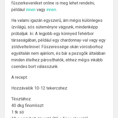
fűszerkeveréket online is meg lehet rendelni,
például
innen
vagy
innen
.
Ha valami igazán egyszerű, ám mégis különleges
ízvilágú, sós süteményre vágyunk, mindenképp
próbáljuk ki. A legjobb egy könnyed fehérbor
társaságában, például egy chardonnay-val vagy egy
zöldveltelinivel. Fűszeressége okán vörösborhoz
egyáltalán nem ajánlom, és bár a pezsgők általában
minden ételhez párosíthatók, ehhez mégis inkább
csendes bort válasszunk.
A recept:
Hozzávalók 10-12 tekercshez:
Tésztához:
40 dkg finomliszt
1 tk só