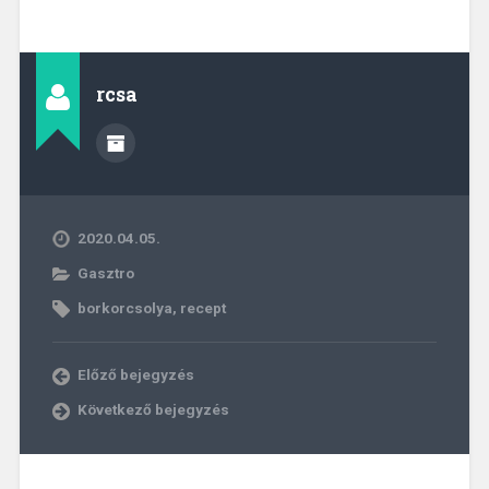
rcsa
2020.04.05.
Gasztro
borkorcsolya
,
recept
Előző bejegyzés
Következő bejegyzés