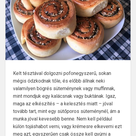
Kelt tésztával dolgozni pofonegyszerű, sokan
mégis ódzkodnak tőle, és előbb állnak neki
valamilyen bögrés süteménynek vagy muffinnak,
mint mondjuk egy kalácsnak vagy buktának. Igaz,
maga az elkészítés – a kelesztés miatt – jóval
tovább tart, mint egy sütőporos süteménynél, ám a
munka jóval kevesebb benne. Nem kell például
külön tojáshabot verni, vagy krémesre elkeverni ezt
meg azt, egyszerűen csak össze kell gyúrni a