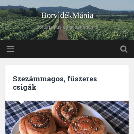
BorvidékMánia
Borturizmus és gasztronómia
Szezámmagos, fűszeres
csigák