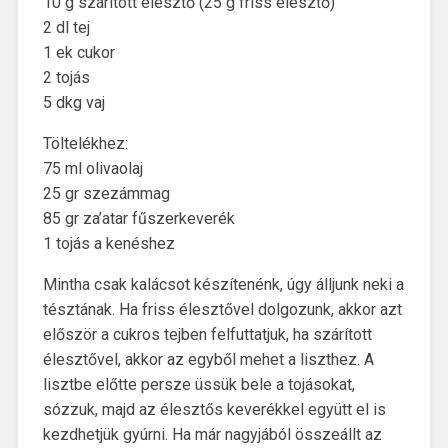
10 g szárított élesztő (25 g friss élesztő)
2 dl tej
1 ek cukor
2 tojás
5 dkg vaj
Töltelékhez:
75 ml olivaolaj
25 gr szezámmag
85 gr za’atar fűszerkeverék
1 tojás a kenéshez
Mintha csak kalácsot készítenénk, úgy álljunk neki a
tésztának. Ha friss élesztővel dolgozunk, akkor azt
először a cukros tejben felfuttatjuk, ha szárított
élesztővel, akkor az egyből mehet a liszthez. A
lisztbe előtte persze üssük bele a tojásokat,
sózzuk, majd az élesztős keverékkel együtt el is
kezdhetjük gyúrni. Ha már nagyjából összeállt az