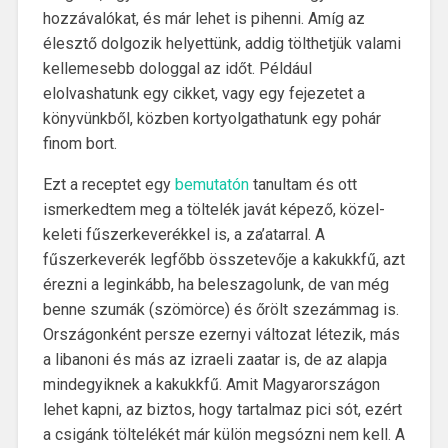
hozzávalókat, és már lehet is pihenni. Amíg az
élesztő dolgozik helyettünk, addig tölthetjük valami
kellemesebb dologgal az időt. Például
elolvashatunk egy cikket, vagy egy fejezetet a
könyvünkből, közben kortyolgathatunk egy pohár
finom bort.
Ezt a receptet egy
bemutatón
tanultam és ott
ismerkedtem meg a töltelék javát képező, közel-
keleti fűszerkeverékkel is, a za’atarral. A
fűszerkeverék legfőbb összetevője a kakukkfű, azt
érezni a leginkább, ha beleszagolunk, de van még
benne szumák (szömörce) és őrölt szezámmag is.
Országonként persze ezernyi változat létezik, más
a libanoni és más az izraeli zaatar is, de az alapja
mindegyiknek a kakukkfű. Amit Magyarországon
lehet kapni, az biztos, hogy tartalmaz pici sót, ezért
a csigánk töltelékét már külön megsózni nem kell. A