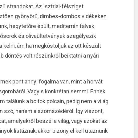
ízű strandokat. Az Isztriai-félsziget
esztően gyönyörű, dimbes-dombos vidékeken
nk, hegytetőre épült, mediterrán falvak
ősorok és olivaültetvények szegélyezik
ra kelni, ám ha megkóstoljuk az ott készült
b döntés volt részünkről beiktatni a nyári
rnek pont annyi fogalma van, mint a horvát
rvasgombáról. Vagyis konkrétan semmi. Ennek
 találunk a boltok polcain, pedig nem a világ
an szó, hanem a szomszédéról. Így viszont,
at, amelyekről beszél a világ, vagy azokat az
nyok listáznak, akkor bizony el kell utaznunk