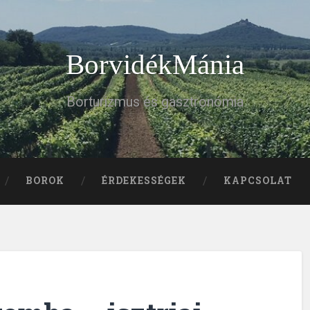
BorvidékMánia
Borturizmus és gasztronómia
BOROK
ÉRDEKESSÉGEK
KAPCSOLAT