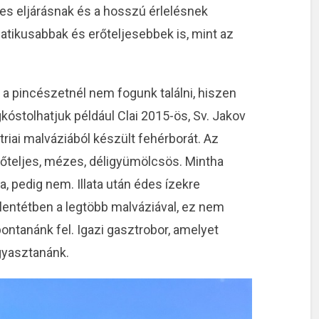
ges eljárásnak és a hosszú érlelésnek
tikusabbak és erőteljesebbek is, mint az
l a pincészetnél nem fogunk találni, hiszen
óstolhatjuk például Clai 2015-ös, Sv. Jakov
riai malváziából készült fehérborát. Az
erőteljes, mézes, déligyümölcsös. Mintha
 pedig nem. Illata után édes ízekre
lentétben a legtöbb malváziával, ez nem
ontanánk fel. Igazi gasztrobor, amelyet
ogyasztanánk.