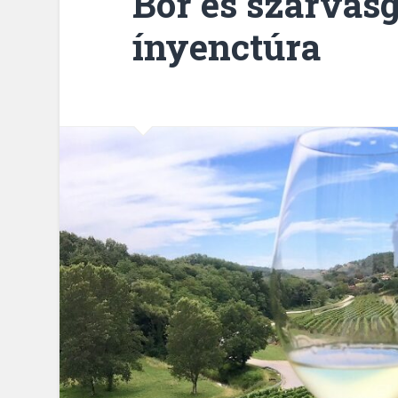
Bor és szarvasg
ínyenctúra