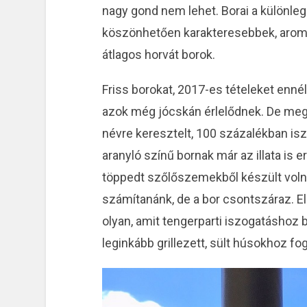
nagy gond nem lehet. Borai a különle
köszönhetően karakteresebbek, aroma
átlagos horvát borok.
Friss borokat, 2017-es tételeket enné
azok még jócskán érlelődnek. De megk
névre keresztelt, 100 százalékban iszt
aranyló színű bornak már az illata is 
töppedt szőlőszemekből készült volna,
számítanánk, de a bor csontszáraz. El
olyan, amit tengerparti iszogatáshoz b
leginkább grillezett, sült húsokhoz f