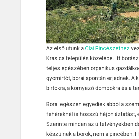
Az első utunk a
Clai Pincészethez
vez
Krasica település közelébe. Itt borász
teljes egészében organikus gazdálkodá
gyomirtót, borai spontán erjednek. A 
birtokra, a környező dombokra és a te
Borai egészen egyediek abból a szempo
fehéreknél is hosszú héjon áztatást, 
Szerinte minden az ültetvényekben dől
készülnek a borok, nem a pincében. H