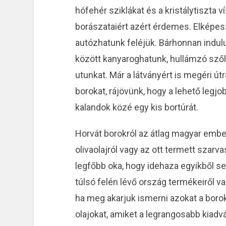
hófehér sziklákat és a kristálytiszta v
borászataiért azért érdemes. Elkép
autózhatunk feléjük. Bárhonnan indulu
között kanyaroghatunk, hullámzó szől
utunkat. Már a látványért is megéri út
borokat, rájövünk, hogy a lehető legjob
kalandok közé egy kis bortúrát.
Horvát borokról az átlag magyar embe
olivaolajról vagy az ott termett sza
legfőbb oka, hogy idehaza egyikből sem
túlsó felén lévő ország termékeiről v
ha meg akarjuk ismerni azokat a borok
olajokat, amiket a legrangosabb kiadvá