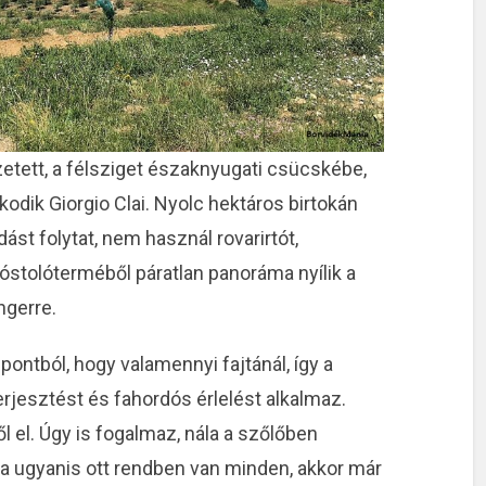
etett, a félsziget északnyugati csücskébe,
kodik Giorgio Clai. Nyolc hektáros birtokán
st folytat, nem használ rovarirtót,
kóstolóterméből páratlan panoráma nyílik a
ngerre.
ntból, hogy valamennyi fajtánál, így a
erjesztést és fahordós érlelést alkalmaz.
 el. Úgy is fogalmaz, nála a szőlőben
a ugyanis ott rendben van minden, akkor már