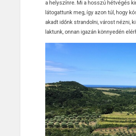
a helyszínre. Mi a hosszú hétvégés k
látogattunk meg, így azon túl, hogy 
akadt időnk strandolni, várost nézni, k
laktunk, onnan igazán könnyedén elérh