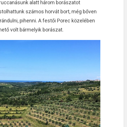
iruccanásunk alatt három borászatot
kóstolhattunk számos horvát bort, még bőven
irándulni, pihenni. A festői Porec közelében
ető volt bármelyik borászat.