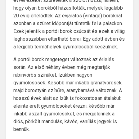
évvel ezelőtt szüretelték a szőlőt hozzá, hanem,
hogy olyan borokból házasították, melyek legalább
20 évig érlelődtek. Az évjáratos (vintage) boroknál
azonban a szüret időpontját tüntetik fel a palackon.
Ezek jelentik a portói borok csúcsát és ezek a világ
leghosszabban eltartható borai. Egy adott évben és
a legjobb termőhelyek gyümölcséből készülnek.
A portói borok rengeteget változnak az érlelés
során. Az első néhány évben még megtartják
rubinvörös színüket, ízükben nagyon
gyümölcsösek. Később már inkább gránátvörösek,
majd borostyán színűre, aranybarnává változnak. A
hosszú évek alatt az ízük is fokozatosan átalakul:
eleinte érett gyümölcsöket érezni, később már
inkább aszalt gyümölcsöket, és megjelennek a
diós, pörkölt mandulás, kávés, vaníliás jegyek is
bennük.