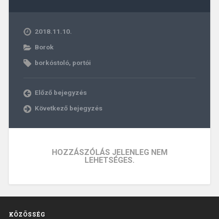
2018.11.10.
Borok
borkóstoló
,
portói
Előző bejegyzés
Következő bejegyzés
HOZZÁSZÓLÁS JELENLEG NEM
LEHETSÉGES.
KÖZÖSSÉG