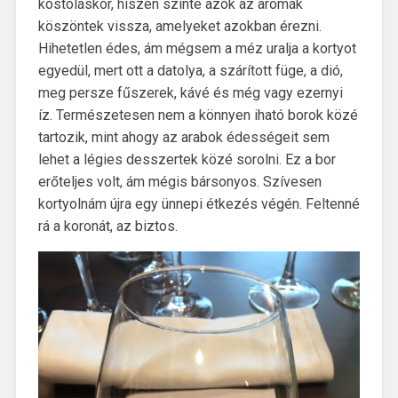
kóstoláskor, hiszen szinte azok az aromák
köszöntek vissza, amelyeket azokban érezni.
Hihetetlen édes, ám mégsem a méz uralja a kortyot
egyedül, mert ott a datolya, a szárított füge, a dió,
meg persze fűszerek, kávé és még vagy ezernyi
íz. Természetesen nem a könnyen iható borok közé
tartozik, mint ahogy az arabok édességeit sem
lehet a légies desszertek közé sorolni. Ez a bor
erőteljes volt, ám mégis bársonyos. Szívesen
kortyolnám újra egy ünnepi étkezés végén. Feltenné
rá a koronát, az biztos.