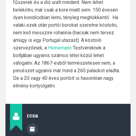
fűszerek és a dió uralt mindent. Nem lehet
belekötni, már csak a kora miatt sem. 150 évesen
ilyen kondícióban lenni, tényleg meghökkentő. Ha
valaki ezek után portói borokat szeretne kóstolni,
nem kell messzire rohannia (hacsak nem tervez
amúgy is egy Portugál utazást). A kóstoló
szervezőinek, a
Heinemann
Testvéreknek a
boltjában ugyanis számos tétel közül lehet
válogatni. Az 1867-esből természetesen nem, a
pincészet ugyanis már mind a 260 palackot eladta.
De a 20 vagy 40 éves portóit is hasonlóan nagy
élmény kortyolgatni.
rcsa