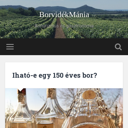
BorvidékMánia
Borturizmus és gasztronómia
Iható-e egy 150 éves bor?