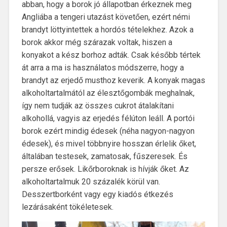
abban, hogy a borok jó állapotban érkeznek meg
Angliába a tengeri utazást követően, ezért némi
brandyt löttyintettek a hordós tételekhez. Azok a
borok akkor még szárazak voltak, hiszen a
konyakot a kész borhoz adták. Csak később tértek
át arra a ma is használatos módszerre, hogy a
brandyt az erjedő musthoz keverik. A konyak magas
alkoholtartalmától az élesztőgombák meghalnak,
így nem tudják az összes cukrot átalakítani
alkohollá, vagyis az erjedés félúton leáll. A portói
borok ezért mindig édesek (néha nagyon-nagyon
édesek), és mivel többnyire hosszan érlelik őket,
általában testesek, zamatosak, fűszeresek. És
persze erősek. Likőrboroknak is hívják őket. Az
alkoholtartalmuk 20 százalék körül van.
Desszertborként vagy egy kiadós étkezés
lezárásaként tökéletesek.