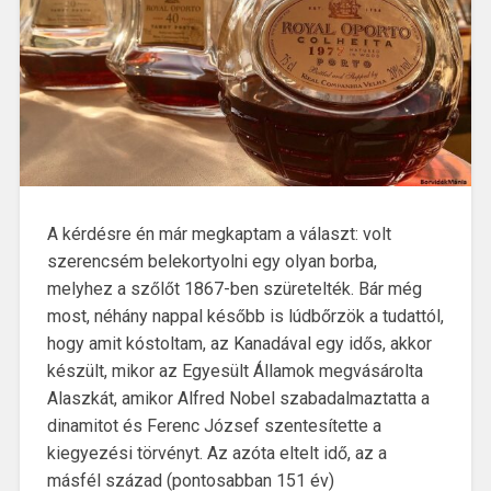
A kérdésre én már megkaptam a választ: volt
szerencsém belekortyolni egy olyan borba,
melyhez a szőlőt 1867-ben szüretelték. Bár még
most, néhány nappal később is lúdbőrzök a tudattól,
hogy amit kóstoltam, az Kanadával egy idős, akkor
készült, mikor az Egyesült Államok megvásárolta
Alaszkát, amikor Alfred Nobel szabadalmaztatta a
dinamitot és Ferenc József szentesítette a
kiegyezési törvényt. Az azóta eltelt idő, az a
másfél század (pontosabban 151 év)