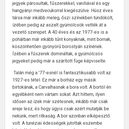
jegyek párosultak, fűszerekkel, vaníliával és egy
hangyányi medvecukorral kiegészülve. Húsz éves
társa már inkább meleg, őszi színekben tündökölt,
ízében pedig az aszalt gyümölcsök vették át a
vezető szerepet. A 40 éves és az 1977-es is a
pohárban már inkább tűnt konyaknak, mint bornak,
köszönhetően gyönyörű borostyán színének.
Ízében a fűszerek domináltak, a gyümölcsös
jegyeket pedig már a szárított füge képviselte.
Talán még a ’77-esnél is fantasztikusabb volt az
1927-es tétel. Ez már a borház egy másik
birtokának, a Carvalhasnak a bora volt. A bortól én
egyébként nem vártam sokat. Azt hittem, ilyen
idősen az ízek már szétesnek, inkább már csak
ereje lesz, és hogy úgyis csak azért mutatják be
nekünk, mert ritkaság. A bor azonban elképesztő
volt. A tunéziai édességek jutottak eszembe