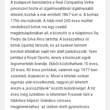
A budapesti bemutatóra a Real Companhia Velha
pincészet hozta el izgalmasabbnál izgalmasabb
tételeit, köztük a már említett 1867-est is. A borház
1756 óta működik. A több mint 260 éves múlttal
rendelkező birtok ma egy család
magántulajdonában áll, a kóstolót is a tulajdonos fia,
Pedro da Silva Reis tartotta. A borászathoz öt
birtok (quinta) tartozik, és az ezeken termett
borokat általában saját név alatt palackozzák. Ilyen
például a Royal Oporto, amely a borászat egyik
legismertebb brandje. Ebből kóstolhattunk 10 éves,
20 éves, 40 éves portóikat, valamint egy 1977-ben
szüretelt, évjáratost is. Mivel a tételek sorban
egymás után következtek, nagyon jól lehetett
érezni a „korosztályok” közötti különbséget. A tíz
éves még színében is hihetetlen frissnek tűnt a
többihez képest. Gránátos vöröses
megjelenéséhez az ízében érett gyümölcsös