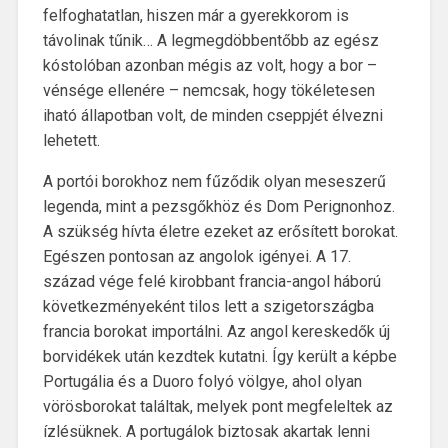
felfoghatatlan, hiszen már a gyerekkorom is
távolinak tűnik… A legmegdöbbentőbb az egész
kóstolóban azonban mégis az volt, hogy a bor –
vénsége ellenére – nemcsak, hogy tökéletesen
iható állapotban volt, de minden cseppjét élvezni
lehetett.
A portói borokhoz nem fűződik olyan meseszerű
legenda, mint a pezsgőkhöz és Dom Perignonhoz.
A szükség hívta életre ezeket az erősített borokat.
Egészen pontosan az angolok igényei. A 17.
század vége felé kirobbant francia-angol háború
következményeként tilos lett a szigetországba
francia borokat importálni. Az angol kereskedők új
borvidékek után kezdtek kutatni. Így került a képbe
Portugália és a Duoro folyó völgye, ahol olyan
vörösborokat találtak, melyek pont megfeleltek az
ízlésüknek. A portugálok biztosak akartak lenni